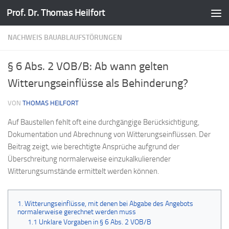
Prof. Dr. Thomas Heilfort
Zum Inhalt springen
NACHWEIS BAUABLAUFSTÖRUNGEN
§ 6 Abs. 2 VOB/B: Ab wann gelten
Witterungseinflüsse als Behinderung?
VON
THOMAS HEILFORT
Auf Baustellen fehlt oft eine durchgängige Berücksichtigung,
Dokumentation und Abrechnung von Witterungseinflüssen. Der
Beitrag zeigt, wie berechtigte Ansprüche aufgrund der
Überschreitung normalerweise einzukalkulierender
Witterungsumstände ermittelt werden können.
1. Witterungseinflüsse, mit denen bei Abgabe des Angebots
normalerweise gerechnet werden muss
1.1 Unklare Vorgaben in § 6 Abs. 2 VOB/B