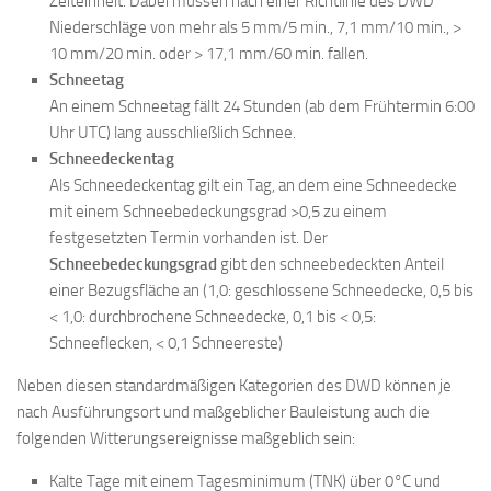
Zeiteinheit. Dabei müssen nach einer Richtlinie des DWD
Niederschläge von mehr als 5 mm/5 min., 7,1 mm/10 min., >
10 mm/20 min. oder > 17,1 mm/60 min. fallen.
Schneetag
An einem Schneetag fällt 24 Stunden (ab dem Frühtermin 6:00
Uhr UTC) lang ausschließlich Schnee.
Schneedeckentag
Als Schneedeckentag gilt ein Tag, an dem eine Schneedecke
mit einem Schneebedeckungsgrad >0,5 zu einem
festgesetzten Termin vorhanden ist. Der
Schneebedeckungsgrad
gibt den schneebedeckten Anteil
einer Bezugsfläche an (1,0: geschlossene Schneedecke, 0,5 bis
< 1,0: durchbrochene Schneedecke, 0,1 bis < 0,5:
Schneeflecken, < 0,1 Schneereste)
Neben diesen standardmäßigen Kategorien des DWD können je
nach Ausführungsort und maßgeblicher Bauleistung auch die
folgenden Witterungsereignisse maßgeblich sein:
Kalte Tage mit einem Tagesminimum (TNK) über 0°C und