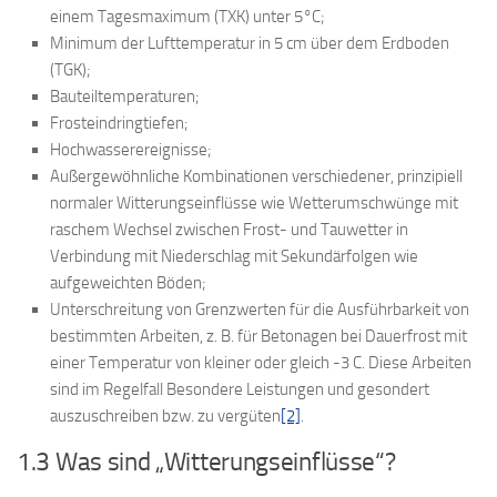
einem Tagesmaximum (TXK) unter 5°C;
Minimum der Lufttemperatur in 5 cm über dem Erdboden
(TGK);
Bauteiltemperaturen;
Frosteindringtiefen;
Hochwasserereignisse;
Außergewöhnliche Kombinationen verschiedener, prinzipiell
normaler Witterungseinflüsse wie Wetterumschwünge mit
raschem Wechsel zwischen Frost- und Tauwetter in
Verbindung mit Niederschlag mit Sekundärfolgen wie
aufgeweichten Böden;
Unterschreitung von Grenzwerten für die Ausführbarkeit von
bestimmten Arbeiten, z. B. für Betonagen bei Dauerfrost mit
einer Temperatur von kleiner oder gleich -3 C. Diese Arbeiten
sind im Regelfall Besondere Leistungen und gesondert
auszuschreiben bzw. zu vergüten
[2]
.
1.3 Was sind „Witterungseinflüsse“?