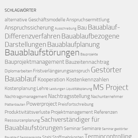
SCHLAGWÖRTER
alternative Geschäftsmodelle
Anspruchsermittlung
Bauablauf-
Anspruchssicherung
Bau
Ausschreibung
Differenzverfahren
Bauablaufbezogene
Darstellungen
Bauablaufplanung
Bauablaufstörungen
Bauprojekte
Bauprojektmanagement
Bauzeitennachtrag
Gestörter
Fristverlängerungsanspruch
Diplomarbeiten
Bauablauf
Kooperation
Kostenkennzahlen
MS Project
Kostenplanung
Lehre
Leistungen
Liquiditätsplanung
Nachtragsstellung
Nachtragsmanagement
Nachunternehmer
Powerproject
Preisfortschreibung
Plattenbauten
Produktivitätsverluste
Projektmanagement
Referenzen
Sachverständiger für
Ressourcenplanung
Bauablaufstörungen
Seminar
Seminare
Seminar gestörter
Termincontrolling
Stahl
Stoffmehrkosten
Bauablauf
Seminarskripte