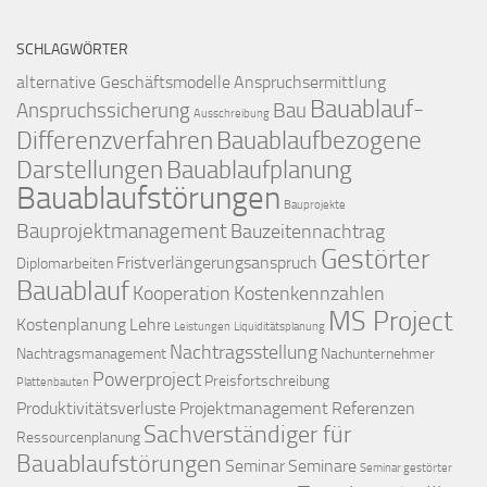
SCHLAGWÖRTER
alternative Geschäftsmodelle
Anspruchsermittlung
Bauablauf-
Anspruchssicherung
Bau
Ausschreibung
Differenzverfahren
Bauablaufbezogene
Darstellungen
Bauablaufplanung
Bauablaufstörungen
Bauprojekte
Bauprojektmanagement
Bauzeitennachtrag
Gestörter
Fristverlängerungsanspruch
Diplomarbeiten
Bauablauf
Kooperation
Kostenkennzahlen
MS Project
Kostenplanung
Lehre
Leistungen
Liquiditätsplanung
Nachtragsstellung
Nachtragsmanagement
Nachunternehmer
Powerproject
Preisfortschreibung
Plattenbauten
Produktivitätsverluste
Projektmanagement
Referenzen
Sachverständiger für
Ressourcenplanung
Bauablaufstörungen
Seminar
Seminare
Seminar gestörter