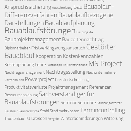
Bauablauf-
Anspruchssicherung
Bau
Ausschreibung
Differenzverfahren
Bauablaufbezogene
Darstellungen
Bauablaufplanung
Bauablaufstörungen
Bauprojekte
Bauprojektmanagement
Bauzeitennachtrag
Gestörter
Fristverlängerungsanspruch
Diplomarbeiten
Bauablauf
Kooperation
Kostenkennzahlen
MS Project
Kostenplanung
Lehre
Leistungen
Liquiditätsplanung
Nachtragsstellung
Nachtragsmanagement
Nachunternehmer
Powerproject
Preisfortschreibung
Plattenbauten
Produktivitätsverluste
Projektmanagement
Referenzen
Sachverständiger für
Ressourcenplanung
Bauablaufstörungen
Seminar
Seminare
Seminar gestörter
Termincontrolling
Stahl
Stoffmehrkosten
Bauablauf
Seminarskripte
TU Dresden
Winterbehinderungen
Witterung
Trockenbau
Vergabe