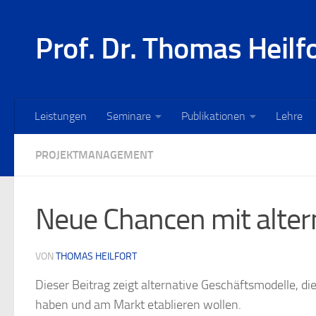
Zum Inhalt springen
Prof. Dr. Thomas Heilf
Leistungen
Seminare
Publikationen
Lehre
PROJEKTMANAGEMENT
Neue Chancen mit alter
VON
THOMAS HEILFORT
Dieser Beitrag zeigt alternative Geschäftsmodelle, di
haben und am Markt etablieren wollen.