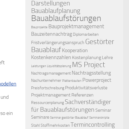
Darstellungen
Bauablaufplanung
Bauablaufstörungen
Bauprojektmanagement
Bauprojekte
Bauzeitennachtrag
Diplomarbeiten
Gestörter
Fristverlängerungsanspruch
Bauablauf
Kooperation
Kostenkennzahlen
Kostenplanung
Lehre
eft
MS Project
Leistungen
Liquiditätsplanung
Nachtragsstellung
Nachtragsmanagement
Powerproject
Nachunternehmer
Plattenbauten
modellen
Produktivitätsverluste
Preisfortschreibung
Projektmanagement
Referenzen
 und
Sachverständiger
Ressourcenplanung
für Bauablaufstörungen
Seminar
so ein
Seminare
Seminar gestörter Bauablauf
Seminarskripte
Termincontrolling
Stahl
Stoffmehrkosten