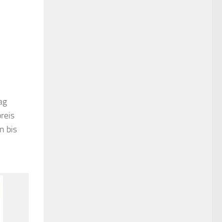
ag
reis
n bis