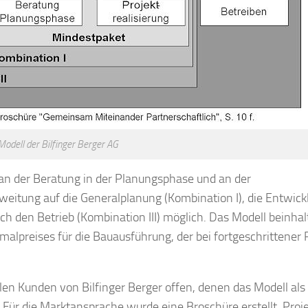
dell der Bilfinger Berger AG
 an der Beratung in der Planungsphase und an der
usweitung auf die Generalplanung (Kombination I), die Entwic
ch den Betrieb (Kombination III) möglich. Das Modell beinhal
lpreises für die Bauausführung, der bei fortgeschrittener
len Kunden von Bilfinger Berger offen, denen das Modell als
d. Für die Marktansprache wurde eine Broschüre erstellt. Proj