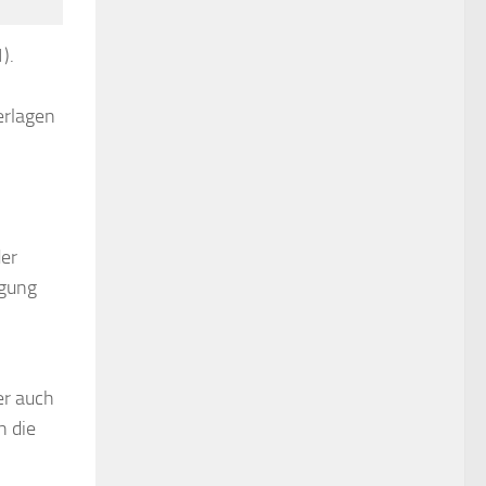
).
erlagen
der
egung
er auch
h die