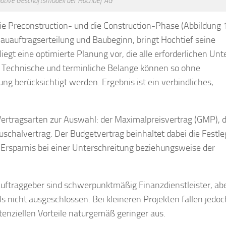
native Geschäftsmodell der Hochtief AG
 die Preconstruction- und die Construction-Phase (Abbildung 1
Bauauftragserteilung und Baubeginn, bringt Hochtief seine
egt eine optimierte Planung vor, die alle erforderlichen Unt
. Technische und terminliche Belange können so ohne
ung berücksichtigt werden. Ergebnis ist ein verbindliches,
Vertragsarten zur Auswahl: der Maximalpreisvertrag (GMP), 
schalvertrag. Der Budgetvertrag beinhaltet dabei die Festl
 Ersparnis bei einer Unterschreitung beziehungsweise der
Auftraggeber sind schwerpunktmäßig Finanzdienstleister, ab
nicht ausgeschlossen. Bei kleineren Projekten fallen jedoc
enziellen Vorteile naturgemäß geringer aus.