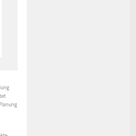
klung
tet
 Planung
ekte