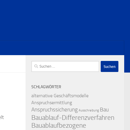
Suchen
nach:
n
SCHLAGWÖRTER
alternative Geschäftsmodelle
Anspruchsermittlung
Anspruchssicherung
Bau
Ausschreibung
Bauablauf-Differenzverfahren
lt
Bauablaufbezogene