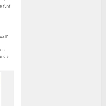
a fünf
dell“
ten.
r die