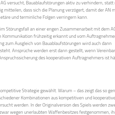
AG versucht, Bauablaufstörungen aktiv zu verhindern, statt 
g mitteilen, dass sich die Planung verzögert, damit der AN m
täre und terminliche Folgen verringern kann.
d im Störungsfall an einer engen Zusammenarbeit mit dem A
eren Kommunikation frühzeitig erkannt und vom Auftragnehme
ung zum Ausgleich von Bauablaufstörungen wird auch dann
esteht. Ansprüche werden erst dann gestellt, wenn Vereinb
 Anspruchssicherung des kooperativen Auftragnehmers ist hä
 kompetitive Strategie gewählt. Warum – das zeigt das so ge
chiedener Kombinationen aus kompetitiven und kooperativ
sucht werden. In der Originalversion des Spiels werden zwe
) zwar wegen unerlaubten Waffenbesitzes festgenommen, i