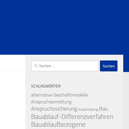
Suchen
nach:
SCHLAGWÖRTER
alternative Geschäftsmodelle
Anspruchsermittlung
Anspruchssicherung
Bau
Ausschreibung
Bauablauf-Differenzverfahren
Bauablaufbezogene