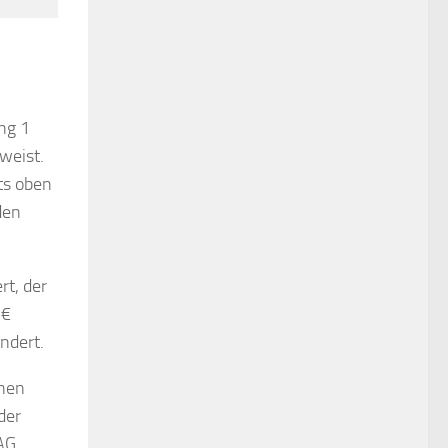
ng 1
weist.
ts oben
den
rt, der
 €
ndert.
inen
der
 AG