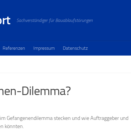
ort
Sachverständiger für Bauablaufstörungen
Referenzen
Impressum
Datenschutz
enen-Dilemma?
er im Gefangenendilemma stecken und wie Auftraggeber und
en könnten.