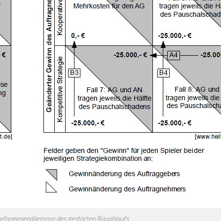
efangenendilemma des gestörten Bauablaufs