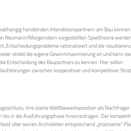
nabhängig handelnden Interaktionspartnern am Bau können
 von Neumann/Morgenstern vorgestellten Spieltheorie werden
, Entscheidungsprobleme rationalisiert und die resultieren
 Spieler strebt die eigene Gewinnmaximierung an und kann z
die Entscheidung des Baupartners zu kennen. Hier sollen
laufstörungen zwischen kooperativer und kompetitiver Strat
ragsschluss, ihre starke Wettbewerbsposition als Nachfrager
ln bis in die Ausführungsphase hineinzutragen. Der kompetit
lässt über seinen Architekten entsprechend „präzisierte“ Pl