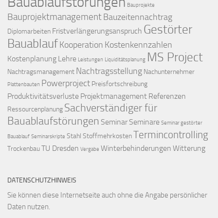
Bauablaufstörungen
Bauprojekte
Bauprojektmanagement
Bauzeitennachtrag
Gestörter
Fristverlängerungsanspruch
Diplomarbeiten
Bauablauf
Kooperation
Kostenkennzahlen
MS Project
Kostenplanung
Lehre
Leistungen
Liquiditätsplanung
Nachtragsstellung
Nachtragsmanagement
Nachunternehmer
Powerproject
Preisfortschreibung
Plattenbauten
Produktivitätsverluste
Projektmanagement
Referenzen
Sachverständiger für
Ressourcenplanung
Bauablaufstörungen
Seminar
Seminare
Seminar gestörter
Termincontrolling
Stahl
Stoffmehrkosten
Bauablauf
Seminarskripte
TU Dresden
Winterbehinderungen
Witterung
Trockenbau
Vergabe
DATENSCHUTZHINWEIS
Sie können diese Internetseite auch ohne die Angabe persönlicher
Daten nutzen.