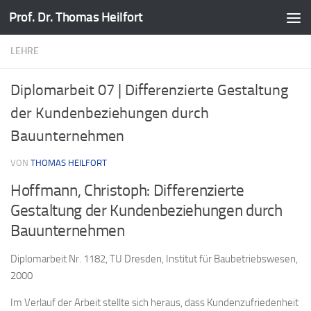
Prof. Dr. Thomas Heilfort
Zum Inhalt springen
LEHRE
Diplomarbeit 07 | Differenzierte Gestaltung
der Kundenbeziehungen durch
Bauunternehmen
VON
THOMAS HEILFORT
Hoffmann, Christoph: Differenzierte
Gestaltung der Kundenbeziehungen durch
Bauunternehmen
Diplomarbeit Nr. 1182, TU Dresden, Institut für Baubetriebswesen,
2000
Im Verlauf der Arbeit stellte sich heraus, dass Kundenzufriedenheit