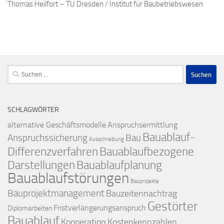
Thomas Heilfort – TU Dresden / Institut für Baubetriebswesen
Suchen
nach:
SCHLAGWÖRTER
alternative Geschäftsmodelle
Anspruchsermittlung
Bauablauf-
Anspruchssicherung
Bau
Ausschreibung
Differenzverfahren
Bauablaufbezogene
Darstellungen
Bauablaufplanung
Bauablaufstörungen
Bauprojekte
Bauprojektmanagement
Bauzeitennachtrag
Gestörter
Fristverlängerungsanspruch
Diplomarbeiten
Bauablauf
Kooperation
Kostenkennzahlen