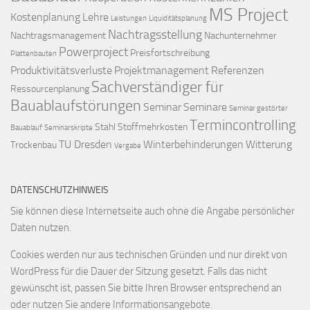
MS Project
Kostenplanung
Lehre
Leistungen
Liquiditätsplanung
Nachtragsstellung
Nachtragsmanagement
Nachunternehmer
Powerproject
Preisfortschreibung
Plattenbauten
Produktivitätsverluste
Projektmanagement
Referenzen
Sachverständiger für
Ressourcenplanung
Bauablaufstörungen
Seminar
Seminare
Seminar gestörter
Termincontrolling
Stahl
Stoffmehrkosten
Bauablauf
Seminarskripte
TU Dresden
Winterbehinderungen
Witterung
Trockenbau
Vergabe
DATENSCHUTZHINWEIS
Sie können diese Internetseite auch ohne die Angabe persönlicher
Daten nutzen.
Cookies werden nur aus technischen Gründen und nur direkt von
WordPress für die Dauer der Sitzung gesetzt. Falls das nicht
gewünscht ist, passen Sie bitte Ihren Browser entsprechend an
oder nutzen Sie andere Informationsangebote.