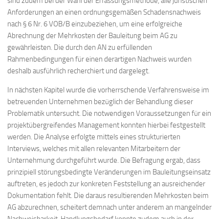
sind zudem bei der Wahl der Erfassungsmethode, alle juristischen
Anforderungen an einen ordnungsgemäßen Schadensnachweis
nach § 6 Nr. 6 VOB/B einzubeziehen, um eine erfolgreiche
Abrechnung der Mehrkosten der Bauleitung beim AG zu
gewährleisten. Die durch den AN zu erfüllenden
Rahmenbedingungen für einen derartigen Nachweis wurden
deshalb ausführlich recherchiert und dargelegt.
In nächsten Kapitel wurde die vorherrschende Verfahrensweise im
betreuenden Unternehmen bezüglich der Behandlung dieser
Problematik untersucht. Die notwendigen Voraussetzungen für ein
projektübergreifendes Management konnten hierbei festgestellt
werden. Die Analyse erfolgte mittels eines strukturierten
Interviews, welches mit allen relevanten Mitarbeitern der
Unternehmung durchgeführt wurde. Die Befragung ergab, dass
prinzipiell störungsbedingte Veränderungen im Bauleitungseinsatz
auftreten, es jedoch zur konkreten Feststellung an ausreichender
Dokumentation fehlt. Die daraus resultierenden Mehrkosten beim
AG abzurechnen, scheitert demnach unter anderem an mangelnder